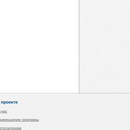
 проекте
 нас
азмещение рекламы
втосалонам