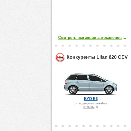
Смотреть все акции автосалонов
→
Конкуренты Lifan 620 CEV
BYD E6
5-ти дверный хетчбек
отзывы
: 0