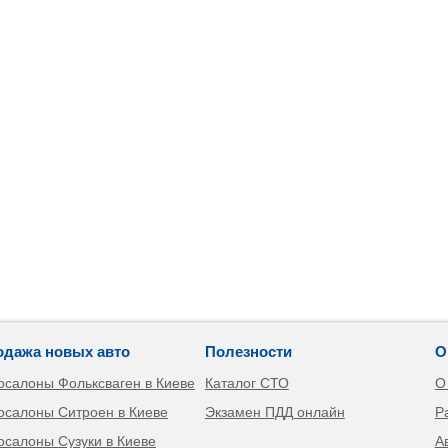
одажа новых авто
Полезности
О
осалоны Фольксваген в Киеве
Каталог СТО
О
осалоны Ситроен в Киеве
Экзамен ПДД онлайн
Р
осалоны Сузуки в Киеве
А