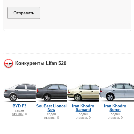
Конкуренты Lifan 520
BYD F3
SouEast Lioncel
Iran Khodro
Iran Khodro
New
Samand
Soren
cедан
отзывы
: 0
cедан
седан
седан
отзывы
: 0
отзывы
: 0
отзывы
: 0