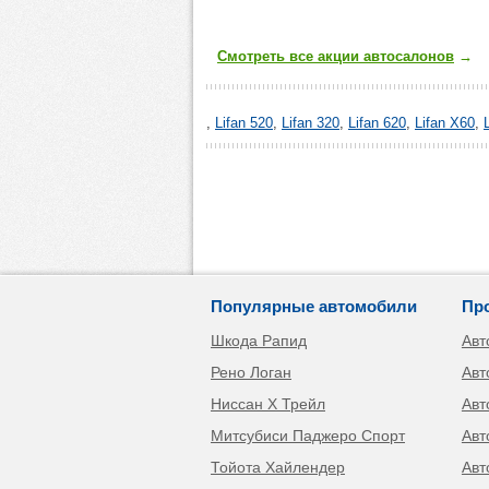
Смотреть все акции автосалонов
→
,
Lifan 520
,
Lifan 320
,
Lifan 620
,
Lifan X60
,
Популярные автомобили
Пр
Шкода Рапид
Авт
Рено Логан
Авт
Ниссан Х Трейл
Авт
Митсубиси Паджеро Спорт
Авт
Тойота Хайлендер
Авт