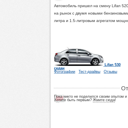
Автомобиль пришел на смену Lifan 52
на рынок с двумя новыми бензиновым
литра и 1.5-литровым агрегатом мощно
Lifan 530
седан
Фотографии
Тест-драйвы
Отзывы
От
Пока никто не поделился своим опытом 
Хотите быть первым?
Жмите сюда
!