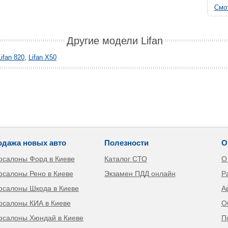
Смот
Другие модели Lifan
Lifan 820
,
Lifan X50
одажа новых авто
Полезности
О
осалоны Форд в Киеве
Каталог СТО
О
осалоны Рено в Киеве
Экзамен ПДД онлайн
Р
осалоны Шкода в Киеве
А
осалоны КИА в Киеве
О
осалоны Хюндай в Киеве
П